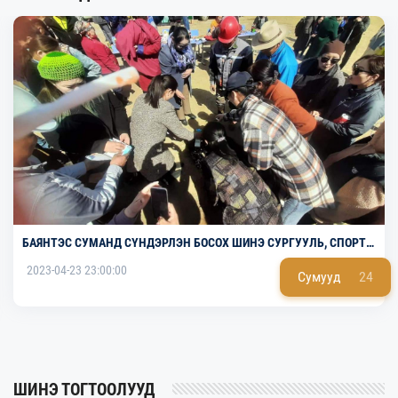
БАЯНТЭС СУМАНД СҮНДЭРЛЭН БОСОХ ШИНЭ СУРГУУЛЬ, СПОРТ
ЗААЛНЫ БАРИЛГА УГСРАЛТЫН АЖИЛ
2023-04-23 23:00:00
Сумууд
24
ШИНЭ ТОГТООЛУУД