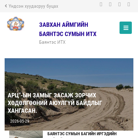
Үндсэн хуудасруу буцах
ЗАВХАН АЙМГИЙН
БАЯНТЭС СУМЫН ИТХ
Баянтэс ИТХ
АРЦ"-ЫН ЗАМЫГ ЗАСАЖ ЗОРЧИХ
ХӨДӨЛГӨӨНИЙ АЮУЛГҮЙ БАЙДЛЫГ
ХАНГАСАН.
2026-05-29
БАЯНТЭС СУМЫН БАГИЙН ИРГЭДИЙН