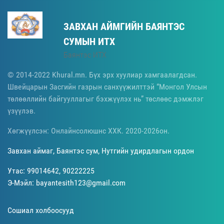
ЗАВХАН АЙМГИЙН БАЯНТЭС
СУМЫН ИТХ
Баянтэс ИТХ
© 2014-2022 Khural.mn. Бүх эрх хуулиар хамгаалагдсан.
Швейцарын Засгийн газрын санхүүжилттэй “Монгол Улсын
төлөөллийн байгууллагыг бэхжүүлэх нь” төслөөс дэмжлэг
үзүүлэв.
Хөгжүүлсэн: Онлайнсолюшнс ХХК. 2020-2026он.
Завхан аймаг, Баянтэс сум, Нутгийн удирдлагын ордон
Утас: 99014642, 90222225
Э-Мэйл: bayantesith123@gmail.com
Сошиал холбоосууд