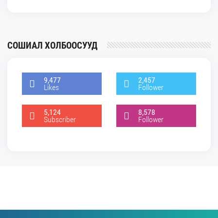
СОШИАЛ ХОЛБООСУУД
9,477
2,457
Likes
Follower
5,124
8,578
Subscriber
Follower