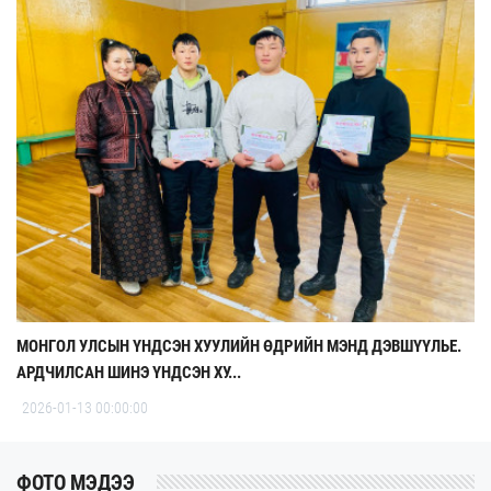
МОНГОЛ УЛСЫН ҮНДСЭН ХУУЛИЙН ӨДРИЙН МЭНД ДЭВШҮҮЛЬЕ.
АРДЧИЛСАН ШИНЭ ҮНДСЭН ХУ...
2026-01-13 00:00:00
ФОТО МЭДЭЭ