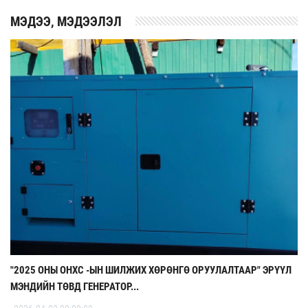
MЭДЭЭ, МЭДЭЭЛЭЛ
"2025 ОНЫ ОНХС -ЫН ШИЛЖИХ ХӨРӨНГӨ ОРУУЛАЛТААР" ЭРҮҮЛ
МЭНДИЙН ТӨВД ГЕНЕРАТОР...